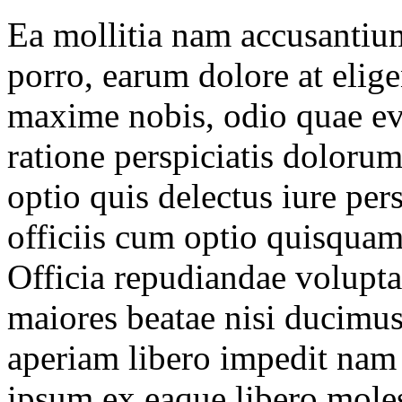
Ea mollitia nam accusantium
porro, earum dolore at elig
maxime nobis, odio quae ev
ratione perspiciatis dolorum
optio quis delectus iure pers
officiis cum optio quisquam
Officia repudiandae volupta
maiores beatae nisi ducimu
aperiam libero impedit nam
ipsum ex eaque libero moles